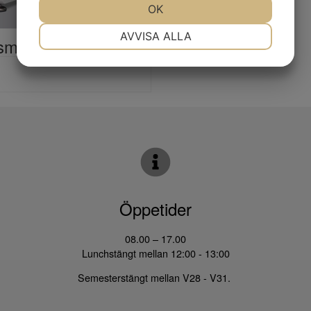
JA
NEJ
OK
JA
NEJ
NÖDVÄNDIG
INSTÄLLNINGAR
AVVISA ALLA
smätare metall
JA
NEJ
JA
NEJ
MARKNADSFÖRING
STATISTIK
Öppetider
08.00 – 17.00
Lunchstängt mellan 12:00 - 13:00
Semesterstängt mellan V28 - V31.