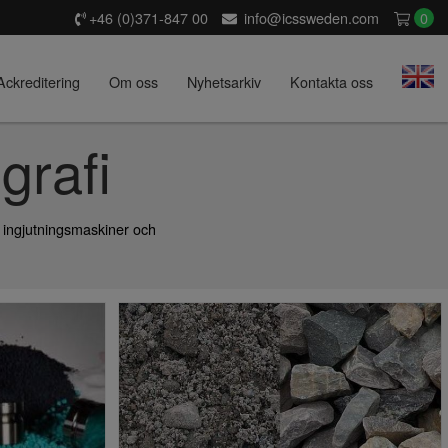
+46 (0)371-847 00
info@icssweden.com
0
Ackreditering
Om oss
Nyhetsarkiv
Kontakta oss
grafi
, ingjutningsmaskiner och