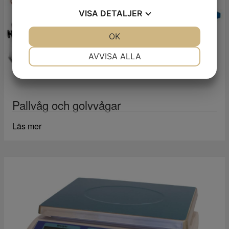
VISA
DETALJER
JA
NEJ
OK
JA
NEJ
NÖDVÄNDIG
INSTÄLLNINGAR
AVVISA ALLA
JA
NEJ
JA
NEJ
MARKNADSFÖRING
STATISTIK
Pallvåg och golvvågar
Läs mer